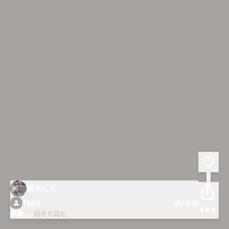
0
風太くん
taka
約2年前
酷暑
...
続きを読む