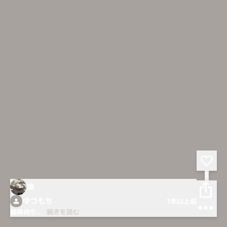
1
凛
ゆづもち
1年以上前
起床待ち
...
続きを読む