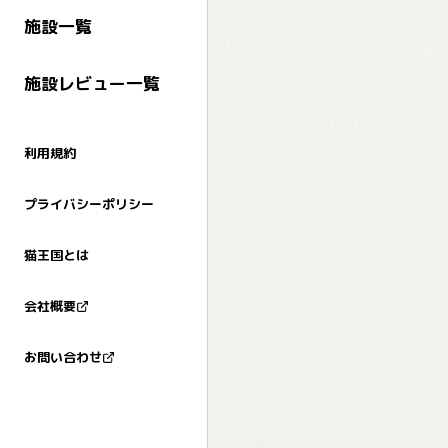
施設一覧
施設レビュー一覧
利用規約
プライバシーポリシー
猫王国とは
会社概要
お問い合わせ