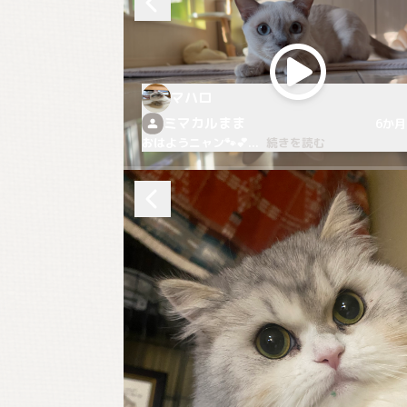
マハロ
ミマカルまま
6か
おはようニャン🐾💕
...
続きを読む