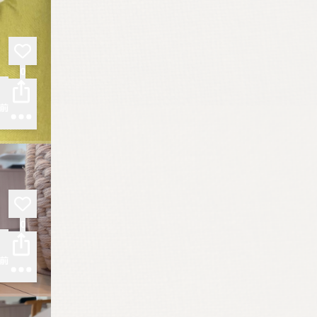
0
月前
0
月前