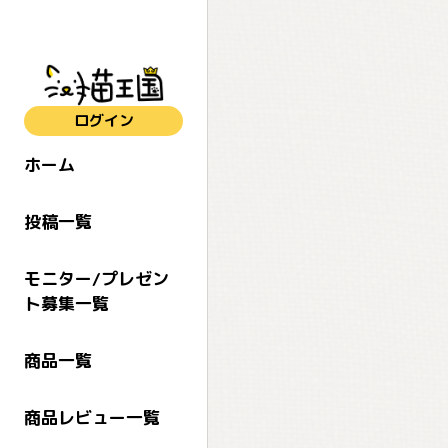
ログイン
ホーム
投稿一覧
モニター/プレゼン
ト募集一覧
商品一覧
商品レビュー一覧