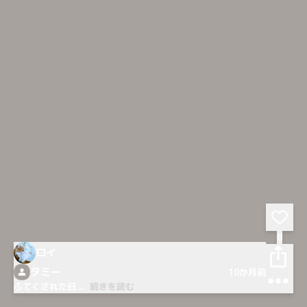
0
ロイ
タミー
10か月前
ふてくされた日
...
続きを読む