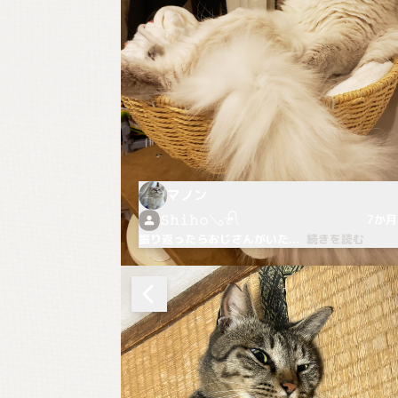
マノン
𝚂𝚑𝚒𝚑𝚘𓂅𓍯
7か
振り返ったらおじさんがいた
...
続きを読む