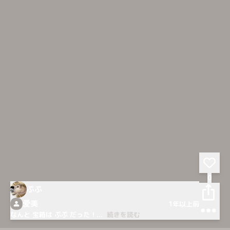
0
ぷぷ
爱美
1年以上前
なんと 宝箱は ぷぷ だった！
...
続きを読む