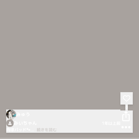
0
みゅう
みいちゃん
1年以上前
肉球パッド🐾
...
続きを読む