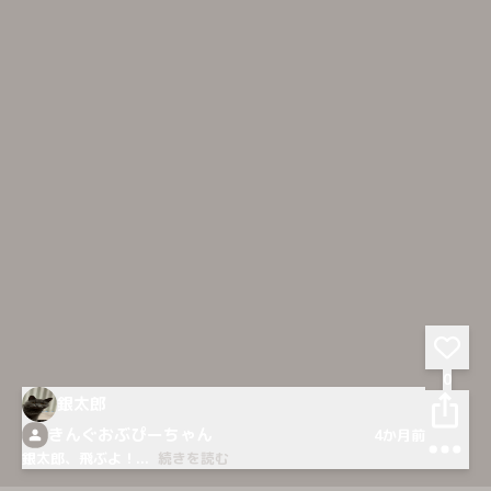
0
銀太郎
きんぐおぶぴーちゃん
4か月前
銀太郎、飛ぶよ！
...
続きを読む