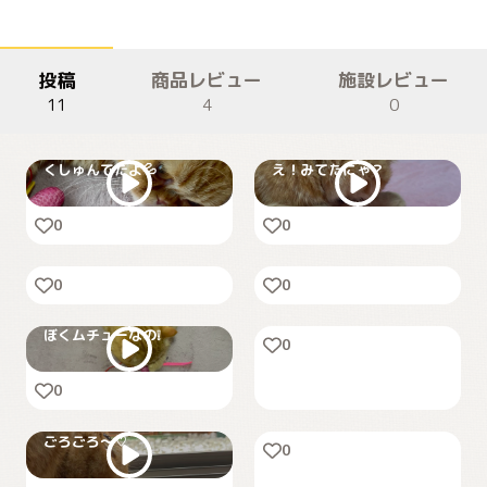
投稿
商品レビュー
施設レビュー
11
4
0
くしゅんでたよ💦
え！みてたにゃ？
0
0
初！name item
お家🏠記念日
0
0
あごのせ⏰めざましくん
ぼくムチューなの❕
0
0
のび〜る猫
ごろごろ～♡
0