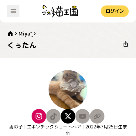
ログイン
Miya¨̮
くぅたん
男の子
|
エキゾチックショートヘア
|
2022年7月25日
生ま
れ