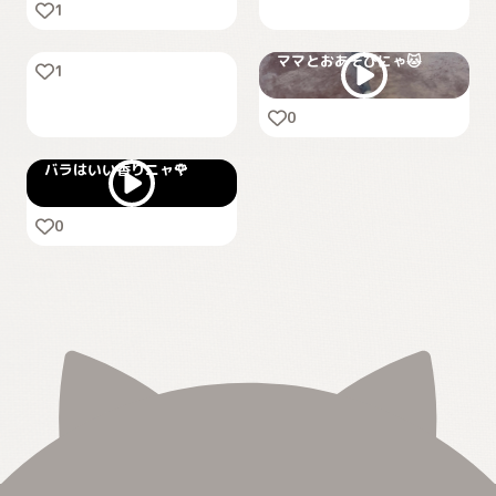
1
おやつ🍪💕はよくれ🤲
ママとおあそびにゃ🐱
1
0
バラはいい香りニャ🌹
0