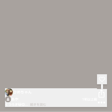
0
ひめちゃん
あや
1年以上前
くつろぎ🐱😊
...
続きを読む