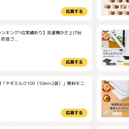
応募する
ランキング1位実績あり】洗濯機かさ上げ台
防音ゴ...
応募する
「ヤギミルク100（50ml×2袋）」無料モニ
.
応募する