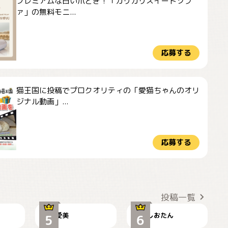
プレミアムな白い爪とぎ！「ガリガリスイートソフ
ァ」の無料モニ...
応募する
猫王国に投稿でプロクオリティの「愛猫ちゃんのオリ
ジナル動画」...
応募する
かわいい毛玉つき
暑い日が続くにゃ
投稿一覧
爱美
しおたん