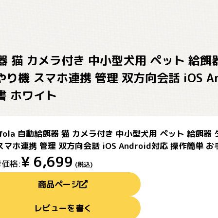
給餌器 猫 カメラ付き 中小型犬用 ペット 給
やり機 スマホ連携 管理 双方向会話 iOS A
書 ホワイト
rfola 自動給餌器 猫 カメラ付き 中小型犬用 ペット 給餌器
スマホ連携 管理 双方向会話 iOS Android対応 操作簡単
¥
6,699
価格:
(税込)
商品ページ
レビューを書く