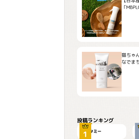
【日本
「MBPLCa
猫ちゃ
なでまち
ぴーん
投稿ランキング
タミー