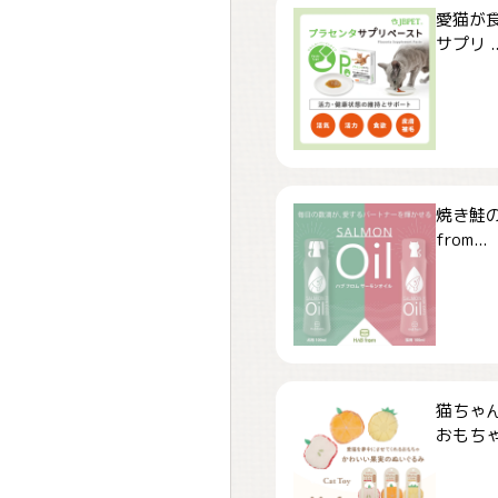
愛猫が食
サプリ ..
焼き鮭
from...
猫ちゃ
おもちゃ「