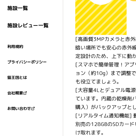
施設一覧
施設レビュー一覧
[高画質3MPカメラと赤
利用規約
暗い場所でも安心の赤外
定設計のため、上下に動
プライバシーポリシー
[スマホで簡単管理！アプ
ョン（約10g）まで調
猫王国とは
も役立てましょう。
[大容量4Lとデュアル電
会社概要
ています。内蔵の乾燥剤バ
購入）がバックアップと
お問い合わせ
[リアルタイム通知機能]
別売の128GBのSDカ
け取れます。