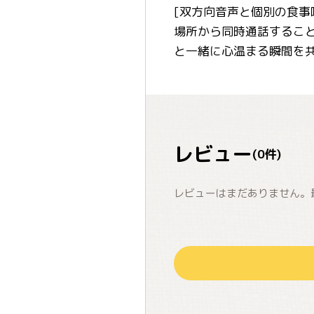
[双方向音声と個別の食事
場所から同時通話するこ
と一緒に心温まる瞬間を
レビュー
(
0
件)
レビューはまだありません。