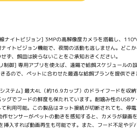
外線ナイトビジョン] 3MPの高解像度カメラを搭載し、11
線ナイトビジョン機能で、夜間の活動も逃しません。どこか
かせず、餌皿は映らないことをご承知おきください。
リ制御] 専用アプリを使えば、遠隔で給餌スケジュールの設
整できるので、ペットに合わせた最適な給餌プランを提供で
源システム] 最大4L（約16.9カップ）のドライフードを
ッグでフードの鮮度も保たれています。耐噛み性のUSBケ
して利用可能。この製品はネット接続が切断されても、停電
 動作センサーがペットの動きを感知すると、カメラが録画
ードを挿入すれば動画再生も可能です。また、フード不足や