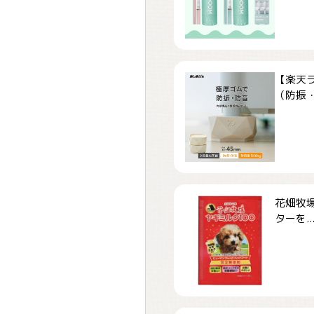
【楽天
（防振・
花畑牧場
ターを..