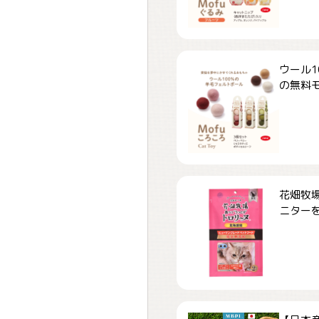
ウール1
の無料モ.
花畑牧場
ニターを.