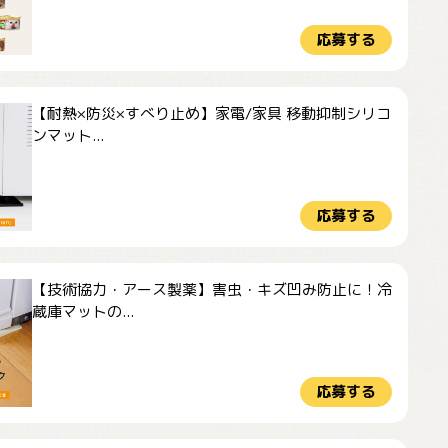
応募する
【耐熱×防災×すべり止め】家電/家具 移動抑制シリコ
ンマット...
応募する
【技術協力・アース製薬】害虫・キズ凹み防止に！冷
蔵庫マットの...
応募する