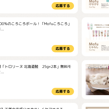
応募する
00％のころころボール！「Mofuころころ」
..
応募する
「トロリーヌ 北海道鮭 25g×2本」無料モ
..
応募する