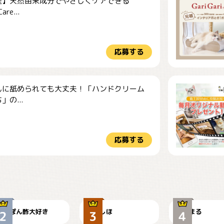
産】天然由来成分でやさしくケアできる
re...
応募する
んに舐められても大丈夫！「ハンドクリーム
」の...
応募する
仕事の邪魔するぽん
お弁当になりたいに
ちゃん
ゃ😽
🤦‍♀️
ぽん酢大好き
しほ
まる