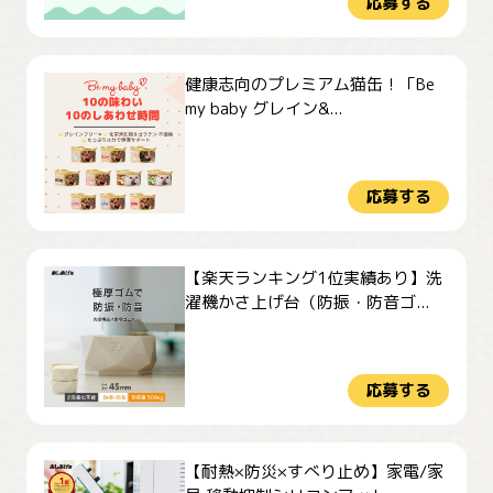
応募する
健康志向のプレミアム猫缶！「Be
my baby グレイン&...
応募する
【楽天ランキング1位実績あり】洗
濯機かさ上げ台（防振・防音ゴ...
応募する
【耐熱×防災×すべり止め】家電/家