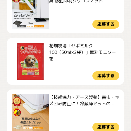
具 移動抑制シリコンマット...
応募する
花畑牧場「ヤギミルク
100（50ml×2袋）」無料モニター
を...
応募する
【技術協力・アース製薬】害虫・キ
ズ凹み防止に！冷蔵庫マットの...
応募する