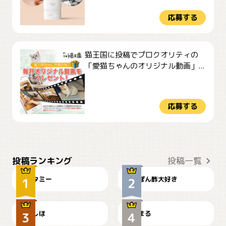
応募する
猫王国に投稿でプロクオリティの
「愛猫ちゃんのオリジナル動画」...
応募する
ぴーん
仕事の邪魔するぽんちゃん
投稿ランキング
投稿一覧
タミー
ぽん酢大好き
お弁当になりたいにゃ😽
🤦‍♀️
しほ
まる
かわいい毛玉つき
暑い日が続くにゃ