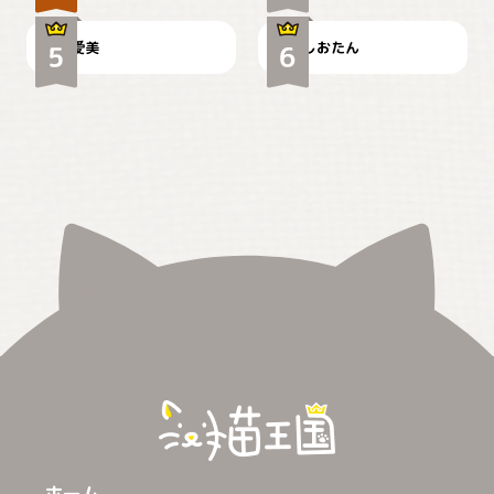
爱美
しおたん
ホーム