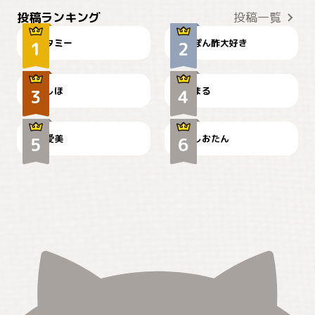
ぴーん
仕事の邪魔するぽんちゃん
投稿ランキング
投稿一覧
タミー
ぽん酢大好き
お弁当になりたいにゃ😽
🤦‍♀️
しほ
まる
かわいい毛玉つき
暑い日が続くにゃ
爱美
しおたん