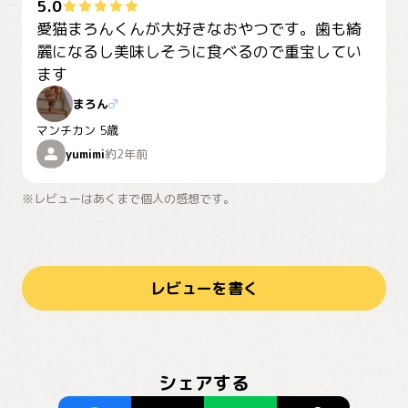
5.0
愛猫まろんくんが大好きなおやつです。歯も綺
麗になるし美味しそうに食べるので重宝してい
ます
まろん
♂
マンチカン
5歳
yumimi
約2年前
※レビューはあくまで個人の感想です。
レビューを書く
シェアする