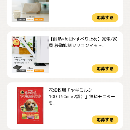
応募する
【耐熱×防災×すべり止め】家電/家
具 移動抑制シリコンマット...
応募する
花畑牧場「ヤギミルク
100（50ml×2袋）」無料モニター
を...
応募する