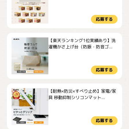
応募する
【楽天ランキング1位実績あり】洗
濯機かさ上げ台（防振・防音ゴ...
応募する
【耐熱×防災×すべり止め】家電/家
具 移動抑制シリコンマット...
応募する