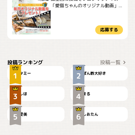
「愛猫ちゃんのオリジナル動画」...
応募する
ぴーん
仕事の邪魔するぽんちゃん
投稿ランキング
投稿一覧
タミー
ぽん酢大好き
お弁当になりたいにゃ😽
🤦‍♀️
しほ
まる
かわいい毛玉つき
暑い日が続くにゃ
爱美
しおたん