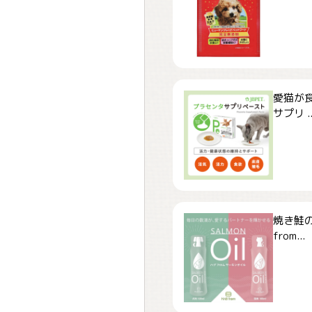
愛猫が食
サプリ ..
焼き鮭
from...