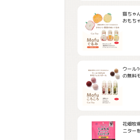
猫ちゃ
おもちゃ「
ウール1
の無料モ.
花畑牧場
ニターを.