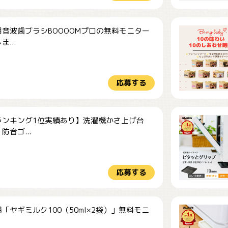
音波歯ブラシBOOOOMプロの無料モニター
...
応募する
ランキング1位実績あり】洗濯機かさ上げ台
防音ゴ...
応募する
「ヤギミルク100（50ml×2袋）」無料モニ
.