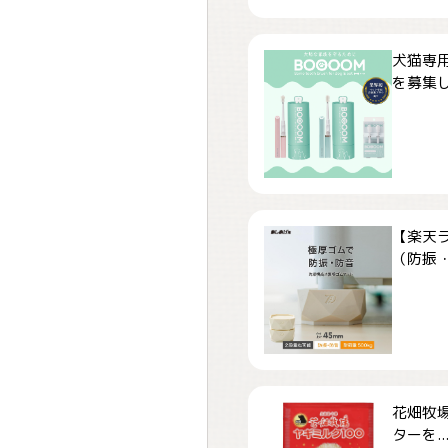
犬猫専用
を募集しま
【楽天
（防振・
花畑牧場
ターを..