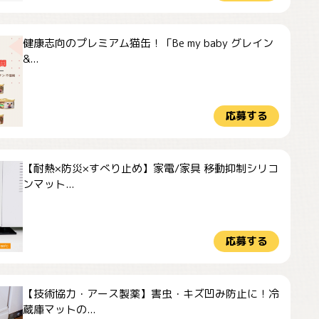
健康志向のプレミアム猫缶！「Be my baby グレイン
&...
応募する
【耐熱×防災×すべり止め】家電/家具 移動抑制シリコ
ンマット...
応募する
【技術協力・アース製薬】害虫・キズ凹み防止に！冷
蔵庫マットの...