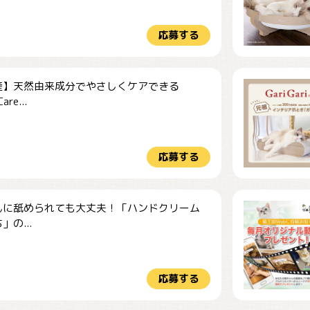
応募する
産】天然由来成分でやさしくケアできる
re...
応募する
んに舐められても大丈夫！「ハンドクリーム
」の...
応募する