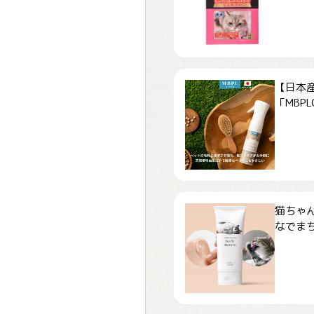
【日本
「MBPLCa
猫ちゃ
なでまち