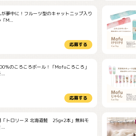
んが夢中に！フルーツ型のキャットニップ入り
M...
応募する
00％のころころボール！「Mofuころころ」
..
応募する
「トロリーヌ 北海道鮭 25g×2本」無料モ
..