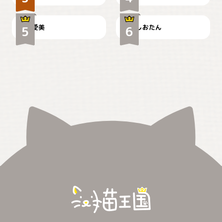
爱美
しおたん