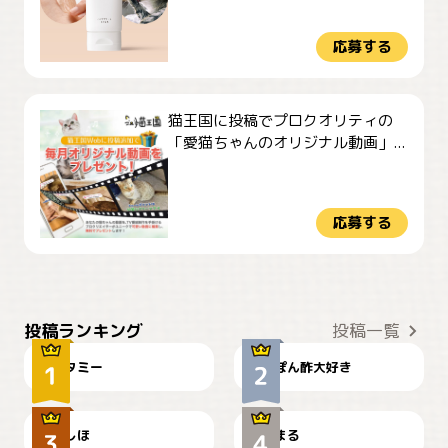
応募する
猫王国に投稿でプロクオリティの
「愛猫ちゃんのオリジナル動画」...
応募する
ぴーん
仕事の邪魔するぽんちゃん
投稿ランキング
投稿一覧
タミー
ぽん酢大好き
お弁当になりたいにゃ😽
🤦‍♀️
しほ
まる
かわいい毛玉つき
暑い日が続くにゃ