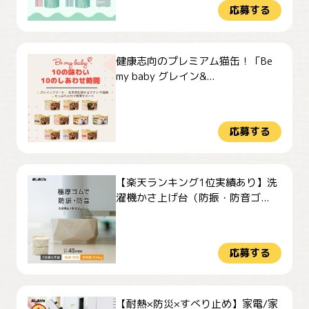
応募する
健康志向のプレミアム猫缶！「Be
my baby グレイン&...
応募する
【楽天ランキング1位実績あり】洗
濯機かさ上げ台（防振・防音ゴ...
応募する
【耐熱×防災×すべり止め】家電/家