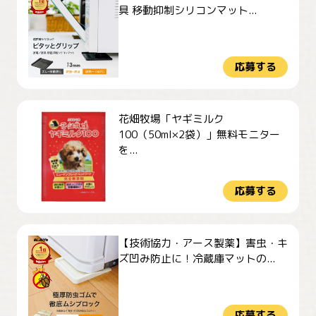
具 移動抑制シリコンマット...
応募する
花畑牧場「ヤギミルク
100（50ml×2袋）」無料モニター
を...
応募する
【技術協力・アース製薬】害虫・キ
ズ凹み防止に！冷蔵庫マットの...
応募する