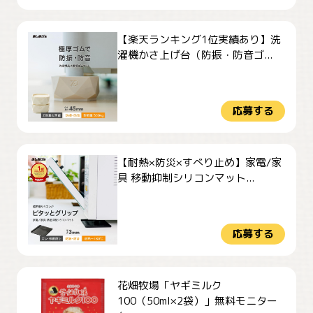
【楽天ランキング1位実績あり】洗
濯機かさ上げ台（防振・防音ゴ...
応募する
【耐熱×防災×すべり止め】家電/家
具 移動抑制シリコンマット...
応募する
花畑牧場「ヤギミルク
100（50ml×2袋）」無料モニター