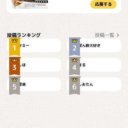
応募する
ぴーん
仕事の邪魔するぽんちゃん
投稿ランキング
投稿一覧
タミー
ぽん酢大好き
お弁当になりたいにゃ😽
🤦‍♀️
しほ
まる
かわいい毛玉つき
暑い日が続くにゃ
爱美
しおたん