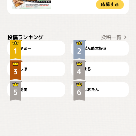
応募する
ぴーん
仕事の邪魔するぽんちゃん
投稿ランキング
投稿一覧
タミー
ぽん酢大好き
お弁当になりたいにゃ😽
🤦‍♀️
しほ
まる
かわいい毛玉つき
暑い日が続くにゃ
爱美
しおたん