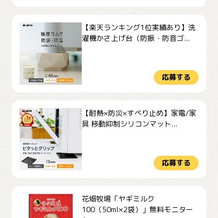
【楽天ランキング1位実績あり】洗
濯機かさ上げ台（防振・防音ゴ...
応募する
【耐熱×防災×すべり止め】家電/家
具 移動抑制シリコンマット...
応募する
花畑牧場「ヤギミルク
100（50ml×2袋）」無料モニター