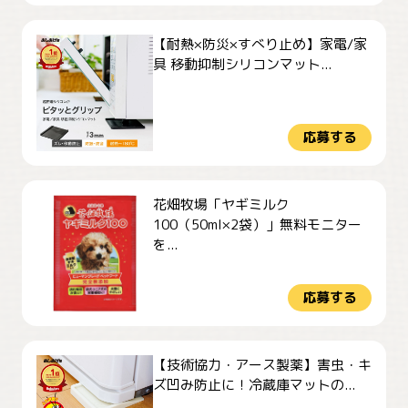
【耐熱×防災×すべり止め】家電/家
具 移動抑制シリコンマット...
応募する
花畑牧場「ヤギミルク
100（50ml×2袋）」無料モニター
を...
応募する
【技術協力・アース製薬】害虫・キ
ズ凹み防止に！冷蔵庫マットの...