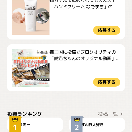
猫ちゃんに舐められても大丈夫！
「ハンドクリーム なでまち」の...
応募する
猫王国に投稿でプロクオリティの
「愛猫ちゃんのオリジナル動画」...
応募する
ぴーん
仕事の邪魔するぽんちゃん
投稿ランキング
投稿一覧
タミー
ぽん酢大好き
お弁当になりたいにゃ😽
🤦‍♀️