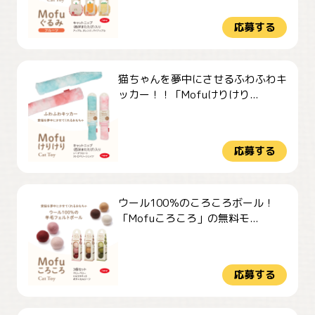
応募する
猫ちゃんを夢中にさせるふわふわキ
ッカー！！「Mofuけりけり...
応募する
ウール100％のころころボール！
「Mofuころころ」の無料モ...
応募する