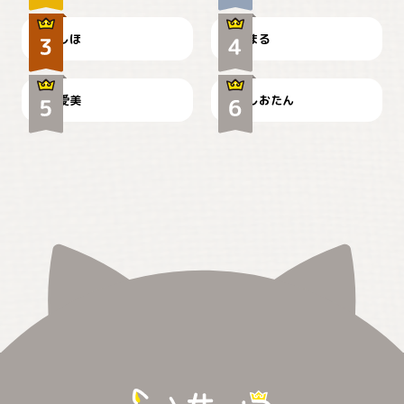
しほ
まる
かわいい毛玉つき
暑い日が続くにゃ
爱美
しおたん