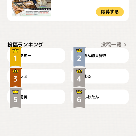
応募する
ぴーん
仕事の邪魔するぽんちゃん
投稿ランキング
投稿一覧
タミー
ぽん酢大好き
お弁当になりたいにゃ😽
🤦‍♀️
しほ
まる
かわいい毛玉つき
暑い日が続くにゃ
爱美
しおたん