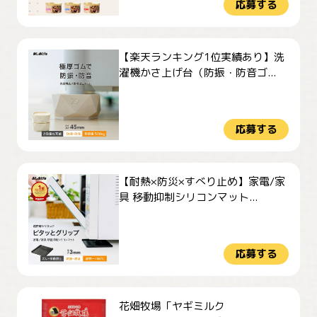
応募する
【楽天ランキング1位実績あり】洗
濯機かさ上げ台（防振・防音ゴ...
応募する
【耐熱×防災×すべり止め】家電/家
具 移動抑制シリコンマット...
応募する
花畑牧場「ヤギミルク