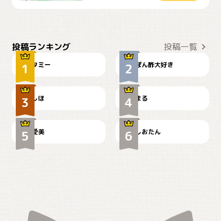
ぴーん
仕事の邪魔するぽんちゃん
投稿ランキング
投稿一覧
タミー
ぽん酢大好き
お弁当になりたいにゃ😽
🤦‍♀️
しほ
まる
かわいい毛玉つき
暑い日が続くにゃ
爱美
しおたん