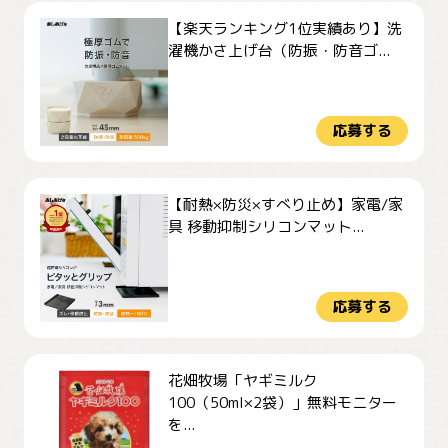
【楽天ランキング1位実績あり】洗
濯機かさ上げ台（防振・防音ゴ...
応募する
【耐熱×防災×すべり止め】家電/家
具 移動抑制シリコンマット...
応募する
花畑牧場「ヤギミルク
100（50ml×2袋）」無料モニター
を...