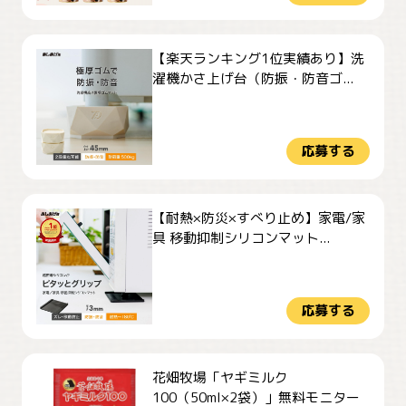
【楽天ランキング1位実績あり】洗
濯機かさ上げ台（防振・防音ゴ...
応募する
【耐熱×防災×すべり止め】家電/家
具 移動抑制シリコンマット...
応募する
花畑牧場「ヤギミルク
100（50ml×2袋）」無料モニター