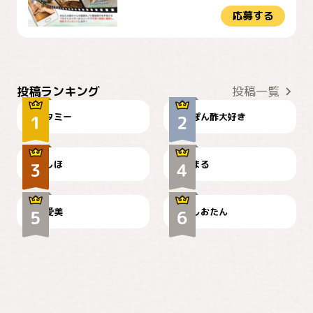
応募する
ぴーん
仕事の邪魔するぽんちゃん
投稿ランキング
投稿一覧
タミー
ぽん酢大好き
お弁当になりたいにゃ😽
🤦‍♀️
しほ
まる
かわいい毛玉つき
暑い日が続くにゃ
爱美
しおたん