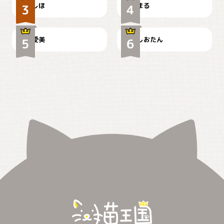
しほ
まる
かわいい毛玉つき
暑い日が続くにゃ
爱美
しおたん