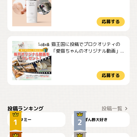
応募する
猫王国に投稿でプロクオリティの
「愛猫ちゃんのオリジナル動画」...
応募する
ぴーん
仕事の邪魔するぽんちゃん
投稿ランキング
投稿一覧
タミー
ぽん酢大好き
お弁当になりたいにゃ😽
🤦‍♀️