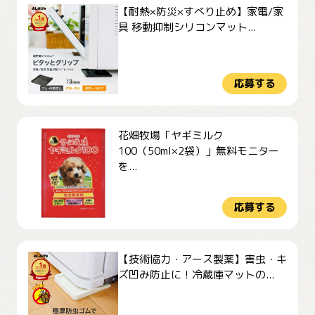
【耐熱×防災×すべり止め】家電/家
具 移動抑制シリコンマット...
応募する
花畑牧場「ヤギミルク
100（50ml×2袋）」無料モニター
を...
応募する
【技術協力・アース製薬】害虫・キ
ズ凹み防止に！冷蔵庫マットの...