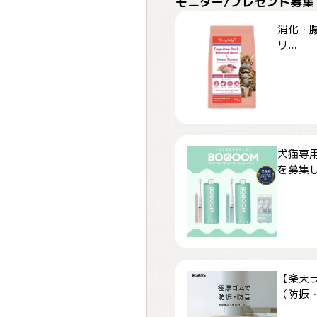
モニター/プレゼント募集
消化・腸
リ...
犬猫専用
を募集しま
【楽天
（防振・