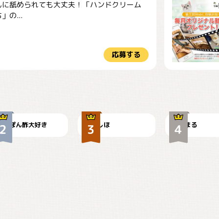
んに舐められても大丈夫！「ハンドクリーム
」の...
応募する
仕事の邪魔するぽん
お弁当になりたいに
ちゃん
ゃ😽
🤦‍♀️
ぽん酢大好き
しほ
まる