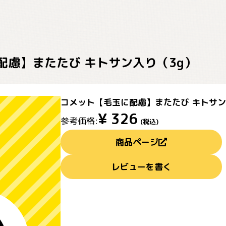
配慮】またたび キトサン入り（3g）
コメット【毛玉に配慮】またたび キトサン
¥
326
参考価格:
(税込)
商品ページ
レビューを書く