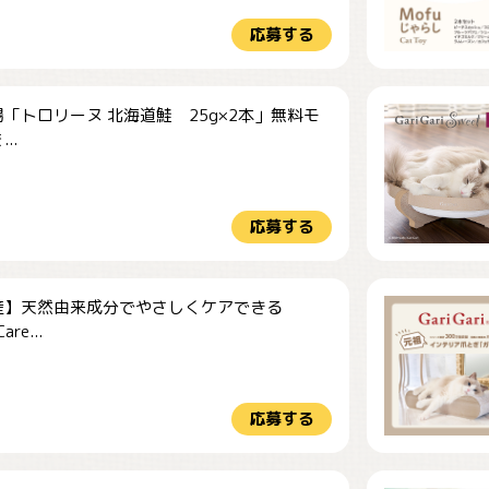
応募する
「トロリーヌ 北海道鮭 25g×2本」無料モ
..
応募する
産】天然由来成分でやさしくケアできる
re...
応募する