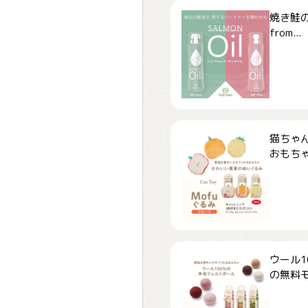
焼き鮭
from...
猫ちゃ
おもちゃ「
ウール1
の無料モ.