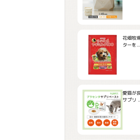
花畑牧場
ターを..
愛猫が食
サプリ ..