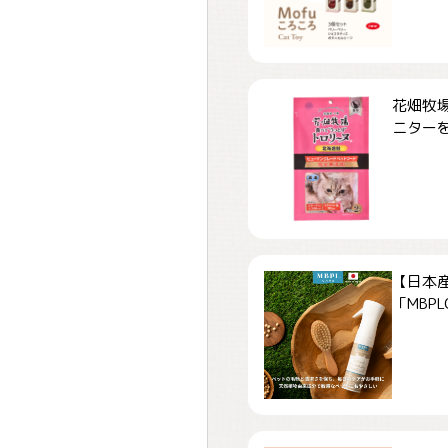
花畑牧場
ニターを.
【日本
「MBPLCa