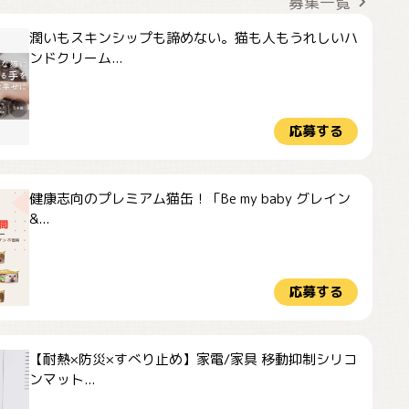
募集一覧
潤いもスキンシップも諦めない。猫も人もうれしいハ
ンドクリーム...
応募する
健康志向のプレミアム猫缶！「Be my baby グレイン
&...
応募する
【耐熱×防災×すべり止め】家電/家具 移動抑制シリコ
ンマット...