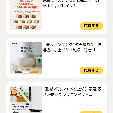
健康志向のプレミアム猫缶！「Be
my baby グレイン&...
応募する
【楽天ランキング1位実績あり】洗
濯機かさ上げ台（防振・防音ゴ...
応募する
【耐熱×防災×すべり止め】家電/家
具 移動抑制シリコンマット...