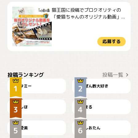
猫王国に投稿でプロクオリティの
「愛猫ちゃんのオリジナル動画」...
応募する
ぴーん
仕事の邪魔するぽんちゃん
投稿ランキング
投稿一覧
タミー
ぽん酢大好き
お弁当になりたいにゃ😽
🤦‍♀️
しほ
まる
かわいい毛玉つき
暑い日が続くにゃ
爱美
しおたん