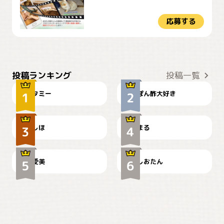
応募する
ぴーん
仕事の邪魔するぽんちゃん
投稿ランキング
投稿一覧
タミー
ぽん酢大好き
お弁当になりたいにゃ😽
🤦‍♀️
しほ
まる
かわいい毛玉つき
暑い日が続くにゃ
爱美
しおたん