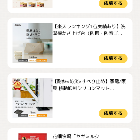
応募する
【楽天ランキング1位実績あり】洗
濯機かさ上げ台（防振・防音ゴ...
応募する
【耐熱×防災×すべり止め】家電/家
具 移動抑制シリコンマット...
応募する
花畑牧場「ヤギミルク