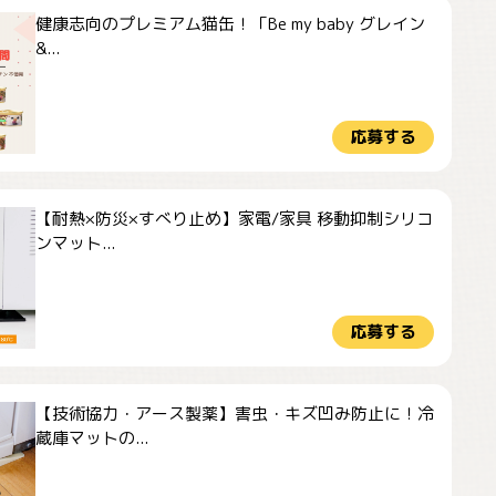
健康志向のプレミアム猫缶！「Be my baby グレイン
&...
応募する
【耐熱×防災×すべり止め】家電/家具 移動抑制シリコ
ンマット...
応募する
【技術協力・アース製薬】害虫・キズ凹み防止に！冷
蔵庫マットの...