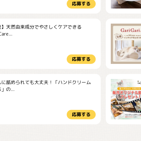
応募する
産】天然由来成分でやさしくケアできる
re...
応募する
んに舐められても大丈夫！「ハンドクリーム
」の...
応募する
仕事の邪魔するぽん
お弁当になりたいに