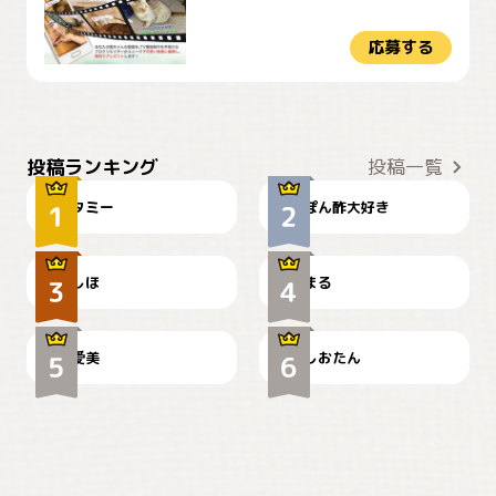
応募する
ぴーん
仕事の邪魔するぽんちゃん
投稿ランキング
投稿一覧
タミー
ぽん酢大好き
お弁当になりたいにゃ😽
🤦‍♀️
しほ
まる
かわいい毛玉つき
暑い日が続くにゃ
爱美
しおたん