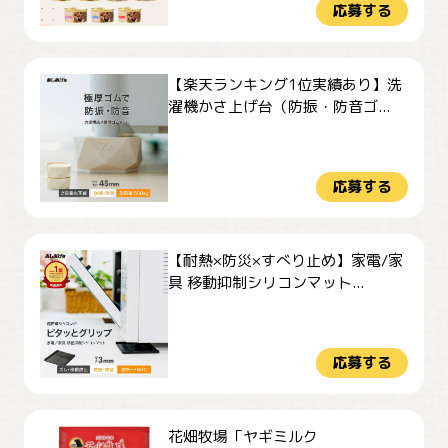
応募する
【楽天ランキング1位実績あり】洗
濯機かさ上げ台（防振・防音ゴ...
応募する
【耐熱×防災×すべり止め】家電/家
具 移動抑制シリコンマット...
応募する
花畑牧場「ヤギミルク