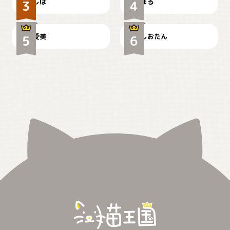
しほ
まる
かわいい毛玉つき
暑い日が続くにゃ
爱美
しおたん