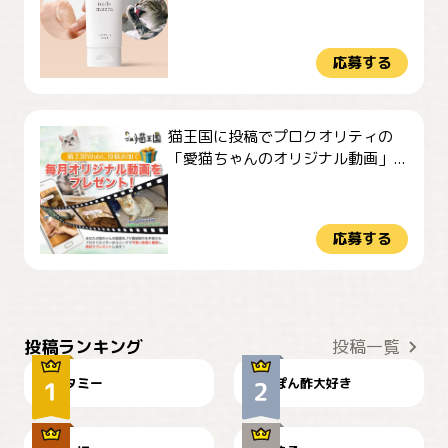
応募する
猫王国に投稿でプロクオリティの
「愛猫ちゃんのオリジナル動画」...
応募する
ぴーん
仕事の邪魔するぽんちゃん
投稿ランキング
投稿一覧
タミー
ぽん酢大好き
お弁当になりたいにゃ😽
🤦‍♀️