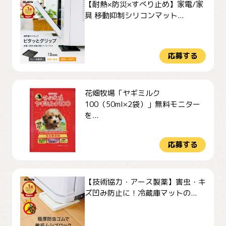
【耐熱×防災×すべり止め】家電/家
具 移動抑制シリコンマット...
応募する
花畑牧場「ヤギミルク
100（50ml×2袋）」無料モニター
を...
応募する
【技術協力・アース製薬】害虫・キ
ズ凹み防止に！冷蔵庫マットの...