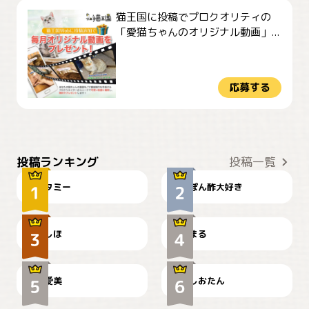
猫王国に投稿でプロクオリティの
「愛猫ちゃんのオリジナル動画」...
応募する
ぴーん
仕事の邪魔するぽんちゃん
投稿ランキング
投稿一覧
タミー
ぽん酢大好き
お弁当になりたいにゃ😽
🤦‍♀️
しほ
まる
かわいい毛玉つき
暑い日が続くにゃ
爱美
しおたん