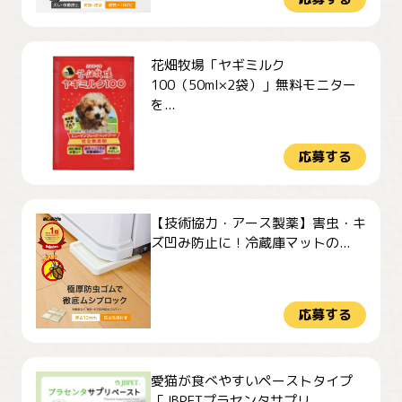
花畑牧場「ヤギミルク
100（50ml×2袋）」無料モニター
を...
応募する
【技術協力・アース製薬】害虫・キ
ズ凹み防止に！冷蔵庫マットの...
応募する
愛猫が食べやすいペーストタイプ
「JBPETプラセンタサプリ ...