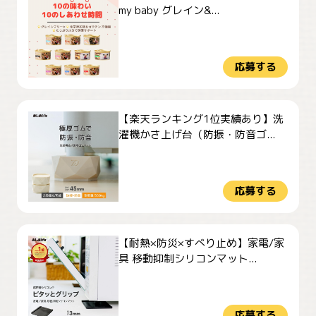
my baby グレイン&...
応募する
【楽天ランキング1位実績あり】洗
濯機かさ上げ台（防振・防音ゴ...
応募する
【耐熱×防災×すべり止め】家電/家
具 移動抑制シリコンマット...
応募する