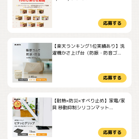
応募する
【楽天ランキング1位実績あり】洗
濯機かさ上げ台（防振・防音ゴ...
応募する
【耐熱×防災×すべり止め】家電/家
具 移動抑制シリコンマット...
応募する