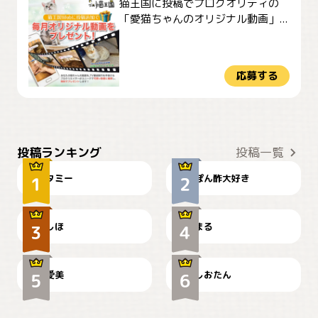
猫王国に投稿でプロクオリティの
「愛猫ちゃんのオリジナル動画」...
応募する
ぴーん
仕事の邪魔するぽんちゃん
投稿ランキング
投稿一覧
タミー
ぽん酢大好き
お弁当になりたいにゃ😽
🤦‍♀️
しほ
まる
かわいい毛玉つき
暑い日が続くにゃ
爱美
しおたん