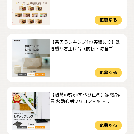
応募する
【楽天ランキング1位実績あり】洗
濯機かさ上げ台（防振・防音ゴ...
応募する
【耐熱×防災×すべり止め】家電/家
具 移動抑制シリコンマット...
応募する