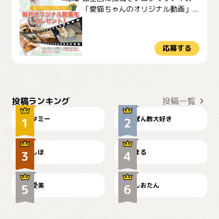
「愛猫ちゃんのオリジナル動画」...
応募する
ぴーん
仕事の邪魔するぽんちゃん
投稿ランキング
投稿一覧
タミー
ぽん酢大好き
お弁当になりたいにゃ😽
🤦‍♀️
しほ
まる
かわいい毛玉つき
暑い日が続くにゃ
爱美
しおたん