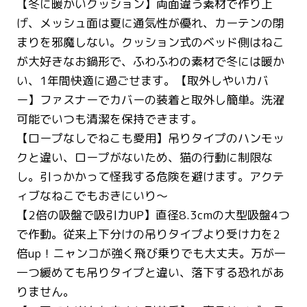
【冬に暖かいクッション】両面違う素材で作り上
げ、メッシュ面は夏に通気性が優れ、カーテンの閉
まりを邪魔しない。クッション式のベッド側はねこ
が大好きなお鍋形で、ふわふわの素材で冬には暖か
い、1年間快適に過ごせます。【取外しやいカバ
ー】ファスナーでカバーの装着と取外し簡単。洗濯
可能でいつも清潔を保持できます。
【ロープなしでねこも愛用】吊りタイプのハンモッ
クと違い、ロープがないため、猫の行動に制限な
し。引っかかって怪我する危険を避けます。アクテ
ィブなねこでもおきにいり〜
【2倍の吸盤で吸引力UP】直径8.3cmの大型吸盤4つ
で作動。従来上下分けの吊りタイプより受け力を2
倍up！ニャンコが強く飛び乗りでも大丈夫。万が一
一つ緩めても吊りタイプと違い、落下する恐れがあ
りません。