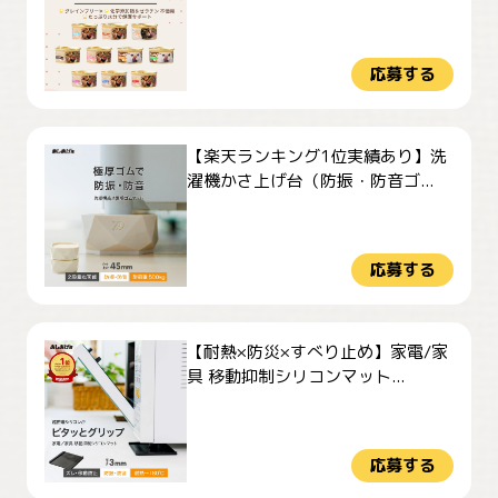
応募する
【楽天ランキング1位実績あり】洗
濯機かさ上げ台（防振・防音ゴ...
応募する
【耐熱×防災×すべり止め】家電/家
具 移動抑制シリコンマット...
応募する