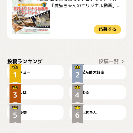
「愛猫ちゃんのオリジナル動画」...
応募する
ぴーん
仕事の邪魔するぽんちゃん
投稿ランキング
投稿一覧
タミー
ぽん酢大好き
お弁当になりたいにゃ😽
🤦‍♀️
しほ
まる
かわいい毛玉つき
暑い日が続くにゃ
爱美
しおたん