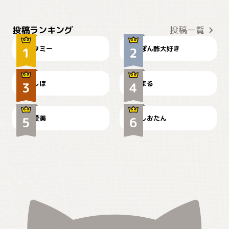
ぴーん
仕事の邪魔するぽんちゃん
投稿ランキング
投稿一覧
タミー
ぽん酢大好き
お弁当になりたいにゃ😽
🤦‍♀️
しほ
まる
かわいい毛玉つき
暑い日が続くにゃ
爱美
しおたん