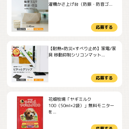
濯機かさ上げ台（防振・防音ゴ...
応募する
【耐熱×防災×すべり止め】家電/家
具 移動抑制シリコンマット...
応募する
花畑牧場「ヤギミルク
100（50ml×2袋）」無料モニター
を...
応募する