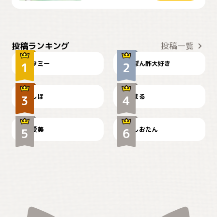
ぴーん
仕事の邪魔するぽんちゃん
投稿ランキング
投稿一覧
タミー
ぽん酢大好き
お弁当になりたいにゃ😽
🤦‍♀️
しほ
まる
かわいい毛玉つき
暑い日が続くにゃ
爱美
しおたん