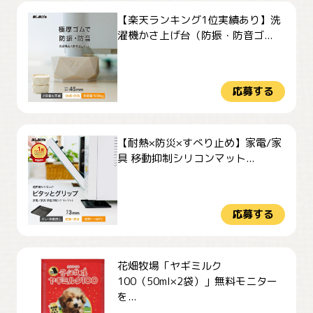
【楽天ランキング1位実績あり】洗
濯機かさ上げ台（防振・防音ゴ...
応募する
【耐熱×防災×すべり止め】家電/家
具 移動抑制シリコンマット...
応募する
花畑牧場「ヤギミルク
100（50ml×2袋）」無料モニター
を...