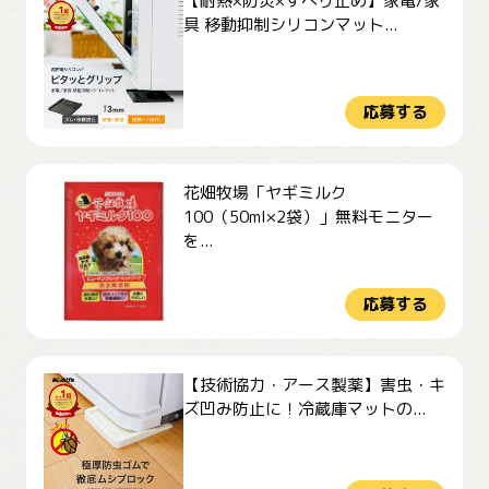
【耐熱×防災×すべり止め】家電/家
具 移動抑制シリコンマット...
応募する
花畑牧場「ヤギミルク
100（50ml×2袋）」無料モニター
を...
応募する
【技術協力・アース製薬】害虫・キ
ズ凹み防止に！冷蔵庫マットの...