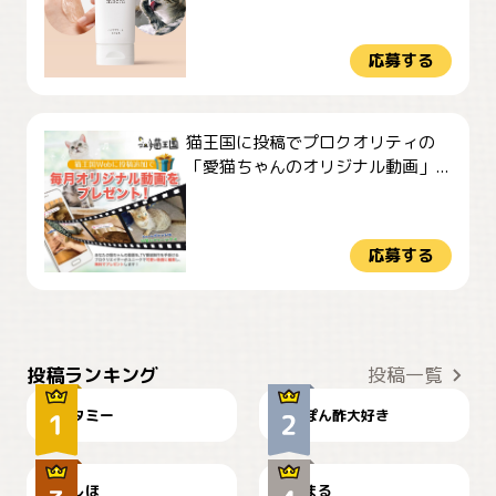
応募する
猫王国に投稿でプロクオリティの
「愛猫ちゃんのオリジナル動画」...
応募する
ぴーん
仕事の邪魔するぽんちゃん
投稿ランキング
投稿一覧
タミー
ぽん酢大好き
お弁当になりたいにゃ😽
🤦‍♀️
しほ
まる