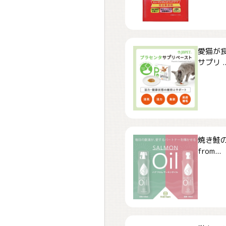
愛猫が食
サプリ ..
焼き鮭
from...