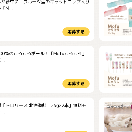
んが夢中に！フルーツ型のキャットニップ入り
M...
応募する
00％のころころボール！「Mofuころころ」
..
応募する
「トロリーヌ 北海道鮭 25g×2本」無料モ
..