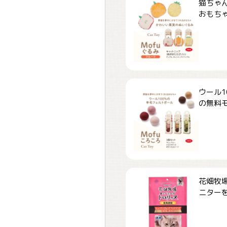
猫ちゃ
おもちゃ「
ウール1
の無料モ.
花畑牧場
ニターを.