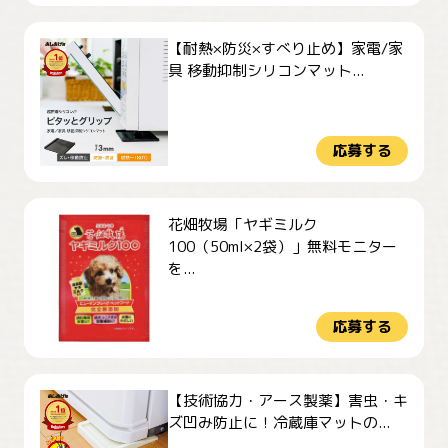
【耐熱×防災×すべり止め】家電/家
具 移動抑制シリコンマット...
応募する
花畑牧場「ヤギミルク
100（50ml×2袋）」無料モニター
を...
応募する
【技術協力・アース製薬】害虫・キ
ズ凹み防止に！冷蔵庫マットの...