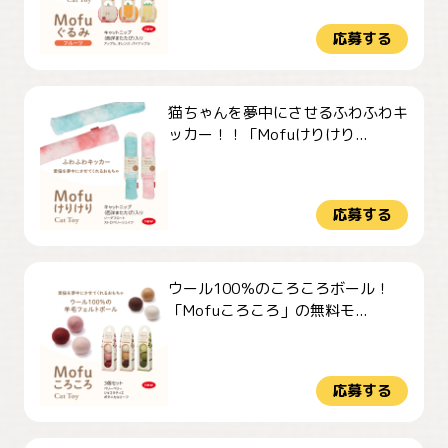
応募する
猫ちゃんを夢中にさせるふわふわキ
ッカー！！「Mofuけりけり...
応募する
ウール100％のころころボール！
「Mofuころころ」の無料モ...
応募する