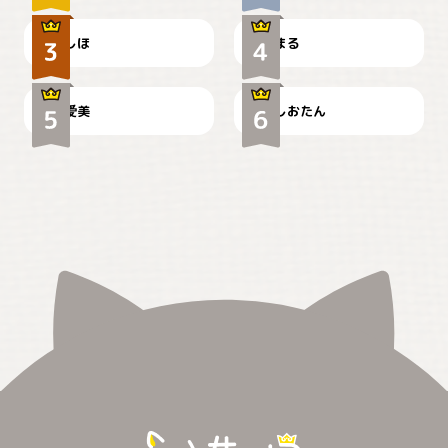
しほ
まる
かわいい毛玉つき
暑い日が続くにゃ
爱美
しおたん