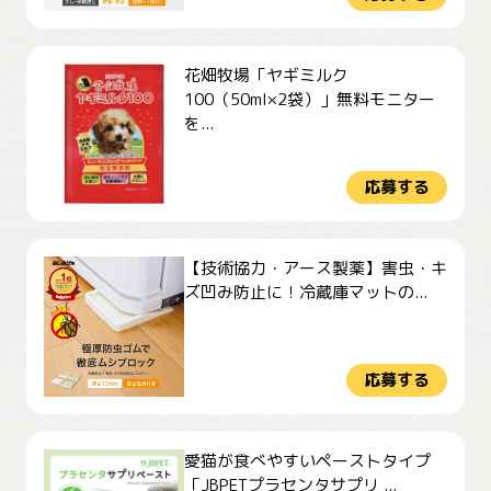
花畑牧場「ヤギミルク
100（50ml×2袋）」無料モニター
を...
応募する
【技術協力・アース製薬】害虫・キ
ズ凹み防止に！冷蔵庫マットの...
応募する
愛猫が食べやすいペーストタイプ
「JBPETプラセンタサプリ ...