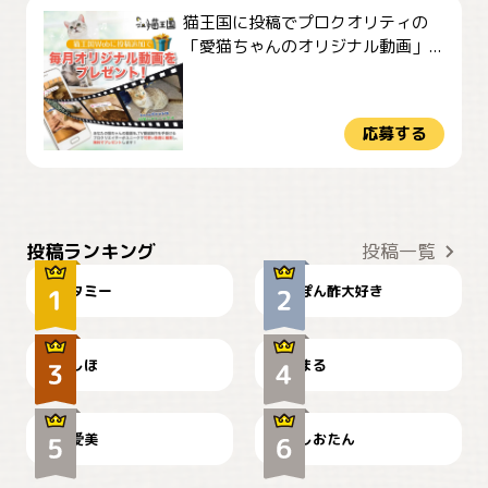
猫王国に投稿でプロクオリティの
「愛猫ちゃんのオリジナル動画」...
応募する
ぴーん
仕事の邪魔するぽんちゃん
投稿ランキング
投稿一覧
タミー
ぽん酢大好き
お弁当になりたいにゃ😽
🤦‍♀️
しほ
まる
かわいい毛玉つき
暑い日が続くにゃ
爱美
しおたん