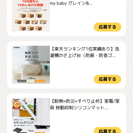
my baby グレイン&...
応募する
【楽天ランキング1位実績あり】洗
濯機かさ上げ台（防振・防音ゴ...
応募する
【耐熱×防災×すべり止め】家電/家
具 移動抑制シリコンマット...
応募する