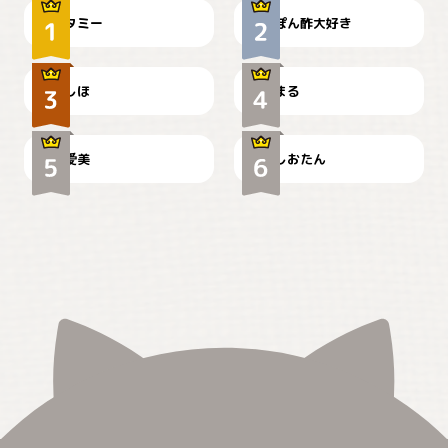
タミー
ぽん酢大好き
お弁当になりたいにゃ😽
🤦‍♀️
しほ
まる
かわいい毛玉つき
暑い日が続くにゃ
爱美
しおたん