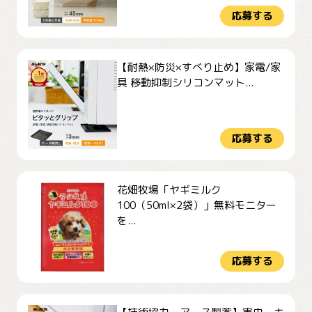
応募する
【耐熱×防災×すべり止め】家電/家
具 移動抑制シリコンマット...
応募する
花畑牧場「ヤギミルク
100（50ml×2袋）」無料モニター
を...
応募する