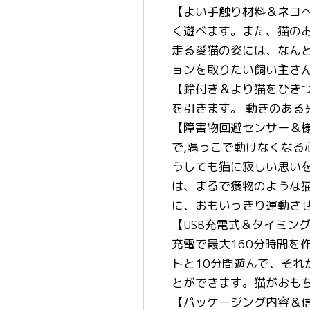
【よい手触り材料＆ネコ
く遊べます。また、猫のお
走る愛猫の姿には、なん
ョンを取りたい飼い主さ
【鈴付き＆より猫をひき
を引きます。 動きのあ
【障害物回避センサー＆
で,隅っこで動けなくな
うしても猫に寂しい思い
は、まるで獲物のような
に、おもいっきり運動さ
【USB充電式＆タイミン
充電で最大160分時間を
トと10分間遊んで、それ
とができます。猫がおも
【パッケージング内容＆信