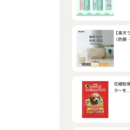
【楽天
（防振・
花畑牧場
ターを..