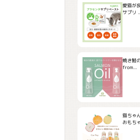
愛猫が食
サプリ ..
焼き鮭
from...
猫ちゃ
おもちゃ「