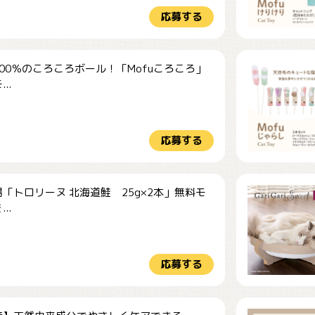
応募する
00％のころころボール！「Mofuころころ」
..
応募する
「トロリーヌ 北海道鮭 25g×2本」無料モ
..
応募する