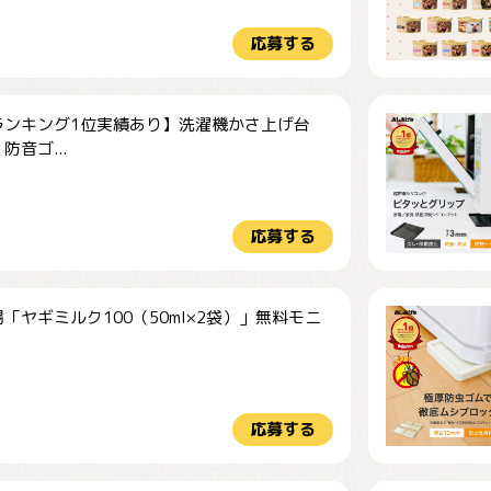
応募する
ランキング1位実績あり】洗濯機かさ上げ台
防音ゴ...
応募する
「ヤギミルク100（50ml×2袋）」無料モニ
.
応募する