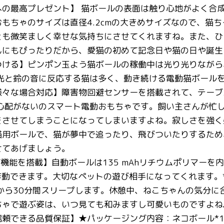
への最高プレゼント】 猫ボールの表面は触り心地がよく合
もちゃのサイズは直径4.2cmの大きめサイズなので、猫
とも微笑ましく幸せな気持ちにさせてくれますね。また、ひ
んにもぴったりだから、愛猫の初めて記念日や猫の日や誕生
つける】ピンポン玉よう猫ボールの稼働中は光り光りながら
る光と鈴の音に反応する猫は多く、動き続ける電動猫ボール
様々な場合対応】障害物回避センサーを搭載されて、テーブ
る心配がないのスマート電動おもちゃです。飼い主さんが忙
をさせてしまうことになってしまいますよね。寂しさを強く
猫用ボールで、猫が夢中で追ったり、飛びついたりするため
せてあげましょう。
グ機能を搭載】自動ボールは135 mAhリチウムポリマーを
作動できます。大切なペットの遊び相手になってくれます。
から30分間スリープします。休憩中、ねこちゃんの気分に
ちゃで遊ぶ姿は、いつ見ても和みますし可愛いものですよね
頼できる品質保証】★パッケージング内容：ネコボール*1、U