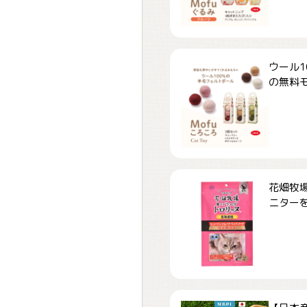
ウール1
の無料モ.
花畑牧場
ニターを.