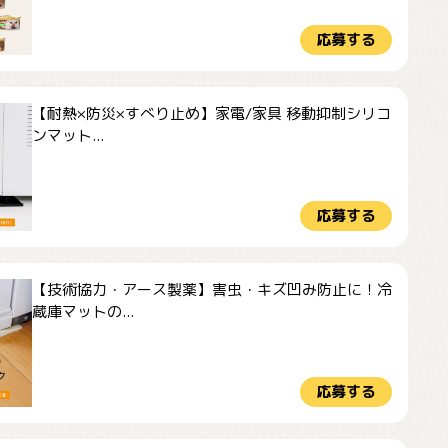
応募する
【耐熱×防災×すべり止め】家電/家具 移動抑制シリコ
ンマット...
応募する
【技術協力・アース製薬】害虫・キズ凹み防止に！冷
蔵庫マットの...
応募する