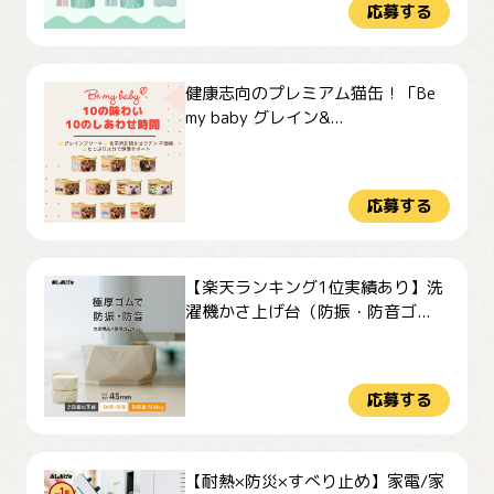
応募する
健康志向のプレミアム猫缶！「Be
my baby グレイン&...
応募する
【楽天ランキング1位実績あり】洗
濯機かさ上げ台（防振・防音ゴ...
応募する
【耐熱×防災×すべり止め】家電/家