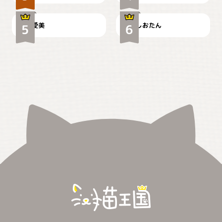
爱美
しおたん