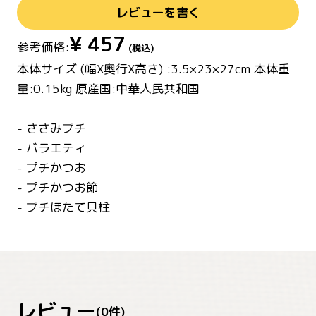
レビューを書く
¥
457
参考価格:
(税込)
本体サイズ (幅X奥行X高さ) :3.5×23×27cm 本体重
量:0.15kg 原産国:中華人民共和国
- ささみプチ
- バラエティ
- プチかつお
- プチかつお節
- プチほたて貝柱
レビュー
(
0
件)