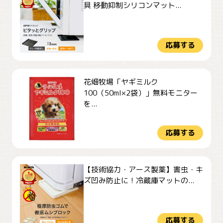
具 移動抑制シリコンマット...
応募する
花畑牧場「ヤギミルク
100（50ml×2袋）」無料モニター
を...
応募する
【技術協力・アース製薬】害虫・キ
ズ凹み防止に！冷蔵庫マットの...
応募する