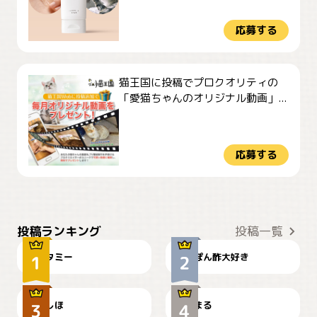
応募する
猫王国に投稿でプロクオリティの
「愛猫ちゃんのオリジナル動画」...
応募する
ぴーん
仕事の邪魔するぽんちゃん
投稿ランキング
投稿一覧
タミー
ぽん酢大好き
お弁当になりたいにゃ😽
🤦‍♀️
しほ
まる
かわいい毛玉つき
暑い日が続くにゃ