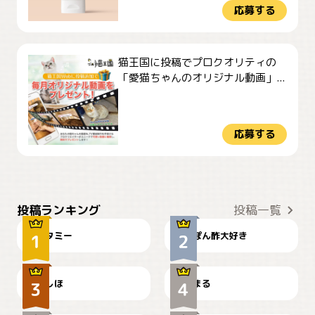
応募する
猫王国に投稿でプロクオリティの
「愛猫ちゃんのオリジナル動画」...
応募する
ぴーん
仕事の邪魔するぽんちゃん
投稿ランキング
投稿一覧
タミー
ぽん酢大好き
お弁当になりたいにゃ😽
🤦‍♀️
しほ
まる
かわいい毛玉つき
暑い日が続くにゃ