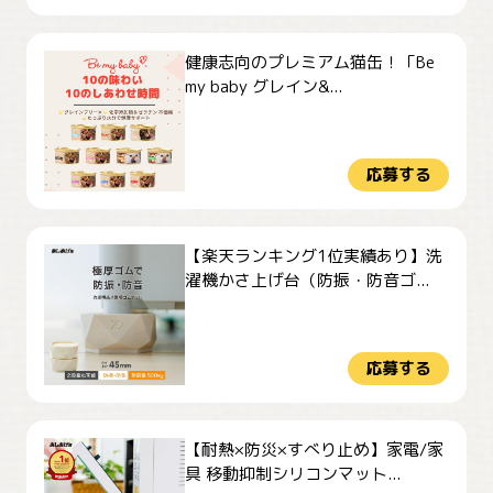
健康志向のプレミアム猫缶！「Be
my baby グレイン&...
応募する
【楽天ランキング1位実績あり】洗
濯機かさ上げ台（防振・防音ゴ...
応募する
【耐熱×防災×すべり止め】家電/家
具 移動抑制シリコンマット...