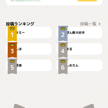
ぴーん
仕事の邪魔するぽんちゃん
投稿ランキング
投稿一覧
タミー
ぽん酢大好き
お弁当になりたいにゃ😽
🤦‍♀️
しほ
まる
かわいい毛玉つき
暑い日が続くにゃ
爱美
しおたん