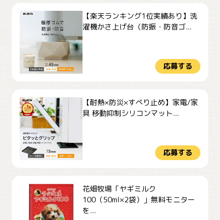
【楽天ランキング1位実績あり】洗
濯機かさ上げ台（防振・防音ゴ...
応募する
【耐熱×防災×すべり止め】家電/家
具 移動抑制シリコンマット...
応募する
花畑牧場「ヤギミルク
100（50ml×2袋）」無料モニター
を...