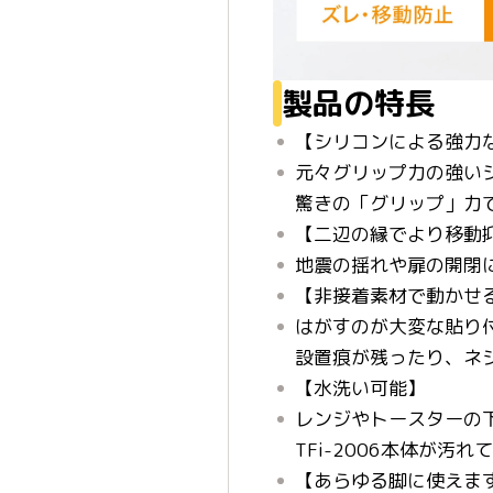
製品の特長
【シリコンによる強力
元々グリップ力の強い
驚きの「グリップ」力
【二辺の縁でより移動
地震の揺れや扉の開閉
【非接着素材で動かせ
はがすのが大変な貼り
設置痕が残ったり、ネ
【水洗い可能】
レンジやトースターの
TFi-2006本体が
【あらゆる脚に使えま