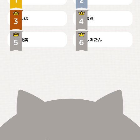
お弁当になりたいにゃ😽
🤦‍♀️
しほ
まる
かわいい毛玉つき
暑い日が続くにゃ
爱美
しおたん