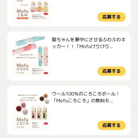
応募する
猫ちゃんを夢中にさせるふわふわキ
ッカー！！「Mofuけりけり...
応募する
ウール100％のころころボール！
「Mofuころころ」の無料モ...
応募する