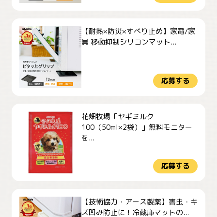
【耐熱×防災×すべり止め】家電/家
具 移動抑制シリコンマット...
応募する
花畑牧場「ヤギミルク
100（50ml×2袋）」無料モニター
を...
応募する
【技術協力・アース製薬】害虫・キ
ズ凹み防止に！冷蔵庫マットの...