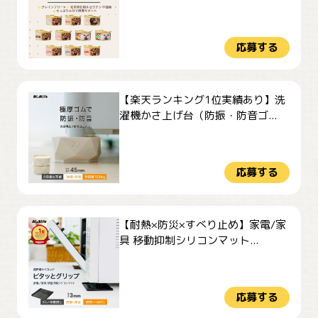
応募する
【楽天ランキング1位実績あり】洗
濯機かさ上げ台（防振・防音ゴ...
応募する
【耐熱×防災×すべり止め】家電/家
具 移動抑制シリコンマット...
応募する