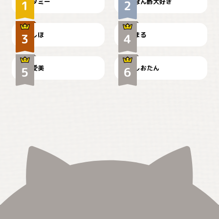
タミー
ぽん酢大好き
お弁当になりたいにゃ😽
🤦‍♀️
しほ
まる
かわいい毛玉つき
暑い日が続くにゃ
爱美
しおたん