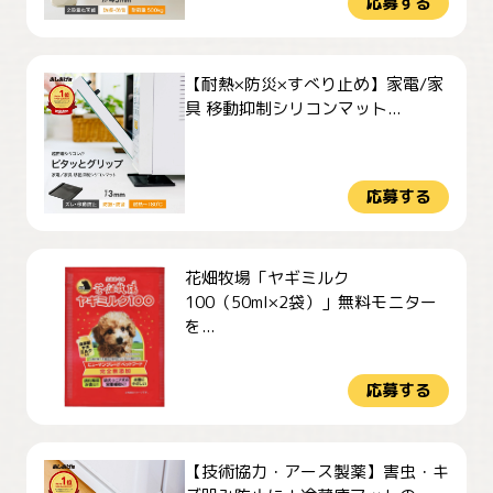
応募する
【耐熱×防災×すべり止め】家電/家
具 移動抑制シリコンマット...
応募する
花畑牧場「ヤギミルク
100（50ml×2袋）」無料モニター
を...
応募する
【技術協力・アース製薬】害虫・キ