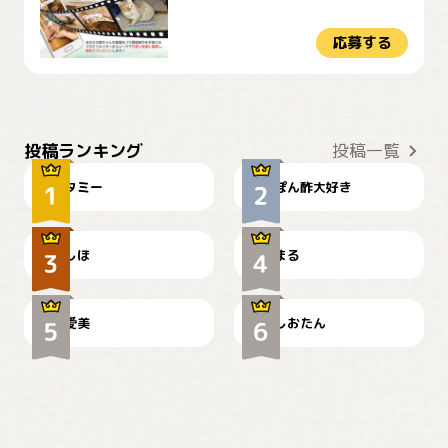
応募する
ぴーん
仕事の邪魔するぽんちゃん
投稿ランキング
投稿一覧
タミー
ぽん酢大好き
お弁当になりたいにゃ😽
🤦‍♀️
しほ
まる
かわいい毛玉つき
暑い日が続くにゃ
爱美
しおたん