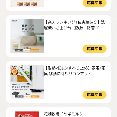
応募する
【楽天ランキング1位実績あり】洗
濯機かさ上げ台（防振・防音ゴ...
応募する
【耐熱×防災×すべり止め】家電/家
具 移動抑制シリコンマット...
応募する
花畑牧場「ヤギミルク