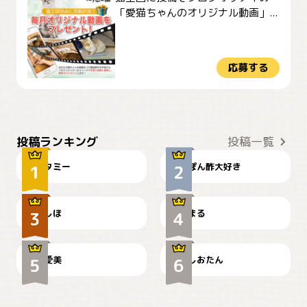
「愛猫ちゃんのオリジナル動画」...
応募する
ぴーん
仕事の邪魔するぽんちゃん
投稿ランキング
投稿一覧
タミー
ぽん酢大好き
お弁当になりたいにゃ😽
🤦‍♀️
しほ
まる
かわいい毛玉つき
暑い日が続くにゃ
爱美
しおたん