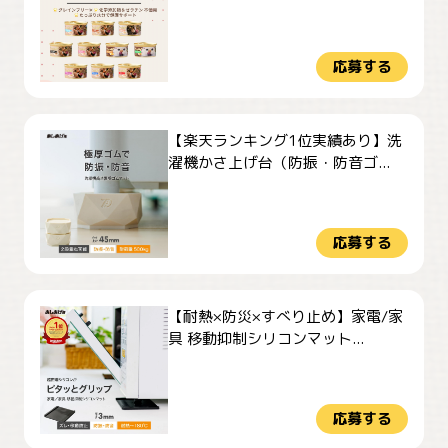
応募する
【楽天ランキング1位実績あり】洗
濯機かさ上げ台（防振・防音ゴ...
応募する
【耐熱×防災×すべり止め】家電/家
具 移動抑制シリコンマット...
応募する